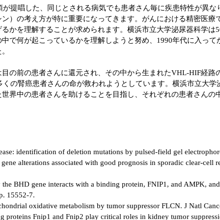
統領が提唱した、同じとされる病気でも患者さん毎に疾患特性が異な
シン）の考え方が特に重要になってきます。がんにおける精密医療
げるかを理解することが求められます。横浜市立大学泌尿器科学は5
中で何が起こっているかを理解しようと努め、1990年代に入っ
た。
の前の患者さんに還元され、その中から生まれたVHL-HIF経路
多くの腎癌患者さんの命が救われようとしています。横浜市立大学
た世界中の患者さんを助けることを目指し、それぞれの患者さんの中
。
ase: identification of deletion mutations by pulsed-field gel electroph
ene alterations associated with good prognosis in sporadic clear-cell r
by the BHD gene interacts with a binding protein, FNIP1, and AMPK, a
p. 15552-7.
chondrial oxidative metabolism by tumor suppressor FLCN. J Natl Cance
ing proteins Fnip1 and Fnip2 play critical roles in kidney tumor suppress