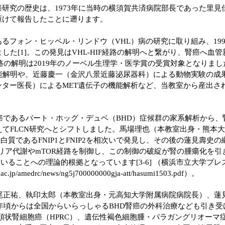
究の歴史は、1973年に当時の横須賀共済病院部長であった里見佳
駆けて報告したことに遡ります。
フォン・ヒッペル・リンドウ（VHL）病の研究に取り組み、19
した[1]。この発見はVHL-HIF経路の解明へと繋がり、腎癌へ
IF経路の解明は2019年のノーベル生理学・医学賞の受賞対象となり
能解明や、近藤慶一（金沢八景近藤泌尿器科）による動物実験の成
ンター医長）によるMET遺伝子の機能解析など、当教室から産出さ
癌であるバート・ホッグ・デュベ（BHD）症候群の家系解析から、
えてFLCN研究へとシフトしました。馬場理也（本教室出身・熊本
合蛋白質であるFNIP1とFNIP2を相次いで発見し、その後の蓮見壽史
ミトコンドリア代謝やmTOR経路を制御し、この制御の破綻が腎の腫瘍
いることへの理論的根拠となっています[3-6] （横浜市立大学プ
ac.jp/amedrc/news/ng5j700000000gja-att/hasumi1503.pdf
）。
矢尾正祐、執印太郎（本教室出身・元高知大学附属病院病院長）、蓮
07年頃からは全国からいらっしゃるBHD腎癌の外科治療なども引き
頭状腎細胞癌（HPRC）、遺伝性褐色細胞腫・パラガングリオーマ症候群