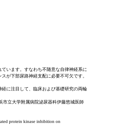
れています。すなわち不随意な自律神経系に
ンスが下部尿路神経支配に必要不可欠です。
神経に注目して、臨床および基礎研究の両輪
横浜市立大学附属病院泌尿器科伊藤悠城医師
ted protein kinase inhibition on