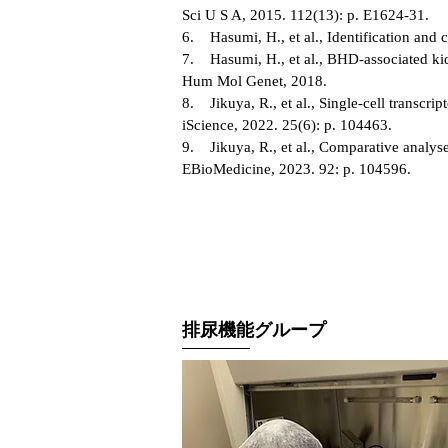
Sci U S A, 2015. 112(13): p. E1624-31.
6. Hasumi, H., et al., Identification and c
7. Hasumi, H., et al., BHD-associated kid
Hum Mol Genet, 2018.
8. Jikuya, R., et al., Single-cell transcr
iScience, 2022. 25(6): p. 104463.
9. Jikuya, R., et al., Comparative analy
EBioMedicine, 2023. 92: p. 104596.
排尿機能グループ