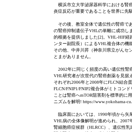
横浜市立大学泌尿器科学における腎癌研
炎症反応が重要であることを世界に先
その後、教室全体で遺伝性の腎癌である
の腎癌抑制遺伝子VHLの単離に成功しま
的根拠を提供しました[2]。VHL-H
ンター副院長）によるVHL複合体の機
その他、中井川昇（神奈川県立がんセ
とまがありません。
2002年に同じく頻度の高い遺伝性腎
VHL研究者が次世代の腎癌創薬を見据
それぞれ2006年と2008年にFLCN結
FLCN/FNIP1/FNIP2複合体が
ことは腎癌へmTOR阻害剤を標準的に用
ニズムを解明!
https://www.yokohama-cu.
臨床面においては、1990年頃から
VHL病の全体像解明が進められ、20
腎細胞癌症候群（HLRCC）、遺伝性乳