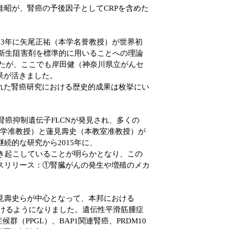
昭が、腎癌の予後因子としてCRPを含めた
93年に矢尾正祐（本学名誉教授）が世界初
血管新生阻害剤を標準的に用いることへの理論
ましたが、ここでも岸田健（神奈川県立がんセ
果が活きました。
れた腎癌研究における歴史的成果は枚挙にい
腎癌抑制遺伝子FLCNが発見され、多くの
大学准教授）と蓮見壽史（本教室准教授）が
の継続的な研究から2015年に、
化を引き起こしていることが明らかとなり、この
レスリリース：①腎臓がんの発生や増殖のメカ
見壽史らが中心となって、本邦における
受けるようになりました。遺伝性平滑筋腫症
（PPGL）、BAP1関連腎癌、PRDM10