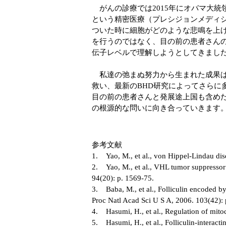
がんの診療では2015年にオバマ大
という精密医療（プレシジョンメディ
ついた時に細胞がどのような悲鳴を上
を行うのではなく、目の前の患者さんの
伝子レベルで理解しようとしてきまし
私達の弛まぬ努力から生まれた成果は目
救い、最新のBHD研究によってさらに
目の前の患者さんと発展途上国も含め
の根源的な問いに向き合っていきます
参考文献
1. Yao, M., et al., von Hippel-Lindau dise
2. Yao, M., et al., VHL tumor suppressor g
94(20): p. 1569-75.
3. Baba, M., et al., Folliculin encoded 
Proc Natl Acad Sci U S A, 2006. 103(42): 
4. Hasumi, H., et al., Regulation of mito
5. Hasumi, H., et al., Folliculin-interact