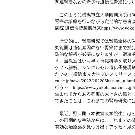
関連腎癌などの希少な遺伝性腎癌につ
このように横浜市立大学附属病院は30
腎癌の診療を行いながら定期的な患者
病院 遺伝性腎腫瘍外来
https://www.yokoh
歴史的に、腎癌研究では腎癌全体の5
究範囲は遺伝素因のない腎癌にまで拡
羅的な解析が必要になりますが、網羅
す。当教室はいち早く情報科学を取り入れ
ゲノム解析、シングルセル遺伝子発現
た[7-9]（横浜市立大学プレスリリ
cu.ac.jp/news/2022/202205hasumi_u.html
行う～
https://www.yokohama-cu.ac.jp/
生まれてからある程度の大きさの癌と
てきたことは、これまでの腎癌研究に
最近、野口剛（本教室大学院生）はヒ
この画期的な手法からは、これまでの
有効な治療薬を見つけ出すアッセイ系