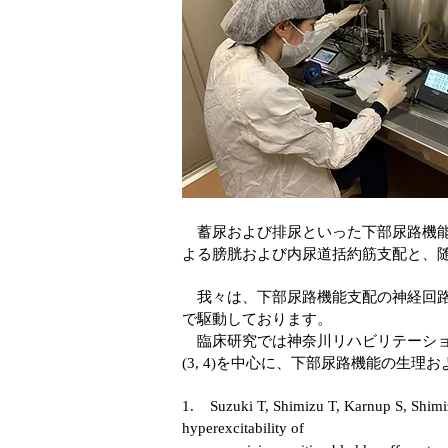
蓄尿および排尿といった下部尿路機能
よる膀胱および内尿道括約筋支配と、
我々は、下部尿路機能支配の神経回路
で駆動しております。
臨床研究では神奈川リハビリテーション
(3, 4)を中心に、下部尿路機能の生
1. Suzuki T, Shimizu T, Karnup S, Shimizu
hyperexcitability of