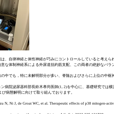
は、自律神経と体性神経が巧みにコントロールしていると考えら
随意な体制神経系による外尿道括約筋支配、この両者の絶妙なバラ
の中でも，特に未解明部分が多い、脊髄およびさらに上位の中枢
病院泌尿器科部長鈴木孝尚医師(1, 2)を中心に、基礎研究では
理および病態解明に向けて取り組んでおります。
 N, Ni J, de Groat WC, et al. Therapeutic effects of p38 mitogen-activa