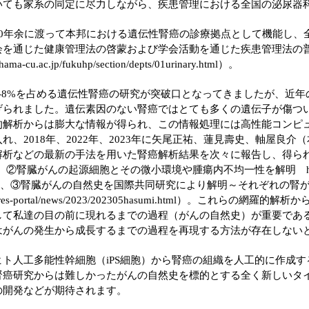
いても家系の同定に尽力しながら、疾患管理における全国の泌尿器
年余に渡って本邦における遺伝性腎癌の診療拠点として機能し、全
会を通じた健康管理法の啓蒙および学会活動を通じた疾患管理法の
ama-cu.ac.jp/fukuhp/section/depts/01urinary.html
）。
-8%を占める遺伝性腎癌の研究が突破口となってきましたが、近年
げられました。遺伝素因のない腎癌ではとても多くの遺伝子が傷つ
的解析からは膨大な情報が得られ、この情報処理には高性能コンピ
、2018年、2022年、2023年に矢尾正祐、蓮見壽史、軸屋良
解析などの最新の手法を用いた腎癌解析結果を次々に報告し、得ら
ース： ②腎臓がんの起源細胞とその微小環境や腫瘍内不均一性を解明
、③腎臓がんの自然史を国際共同研究により解明～それぞれの腎
res-portal/news/2023/202305hasumi.html
）。これらの網羅的解析か
して私達の目の前に現れるまでの過程（がんの自然史）が重要であ
はがんの発生から成長するまでの過程を再現する方法が存在しない
ト人工多能性幹細胞（iPS細胞）から腎癌の組織を人工的に作成す
腎癌研究からは難しかったがんの自然史を標的とする全く新しいタ
の開発などが期待されます。