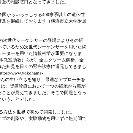
科医の相談窓口となってきました。
国からいらっしゃる400家系以上の遺伝性
普及を継続しております（横浜市立大学附属
の次世代シーケンサーの登場によりその研
いているため次世代シーケンサーを用いた網
ューターを用いた情報科学が重要になりま
介（本教室助教）らが、全エクソーム解析、全
れた知見を日々の腎癌診療に還元してきまし
https://www.yokohama-
がんの生い立ちを知り、最適なアプローチを
らは、腎癌診療において一つの細胞から癌が
ることが見えてきました。そこで問題となっ
ということでした。
る方法を世界で初めて開発しました。
イプの創薬や、実験動物を用いずに短期間で