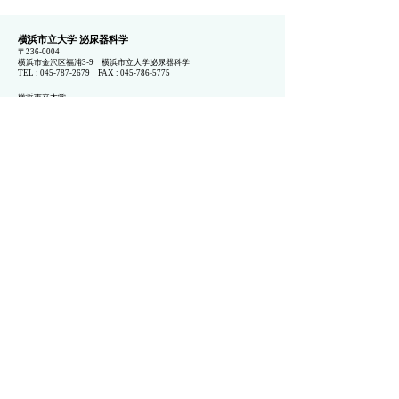
横浜市立大学 泌尿器科学
〒236-000
4
横浜市金沢区福浦3-9 横浜市立大学泌尿器科学
TEL : 045-787-2679 FAX : 045-786-5775
横浜市立大学
横浜市立大学
医学部
横浜市立大学附属病院
(福浦)
横浜市立大学附属市民総合医療センター
(通称：市大センター病院)
(浦舟)