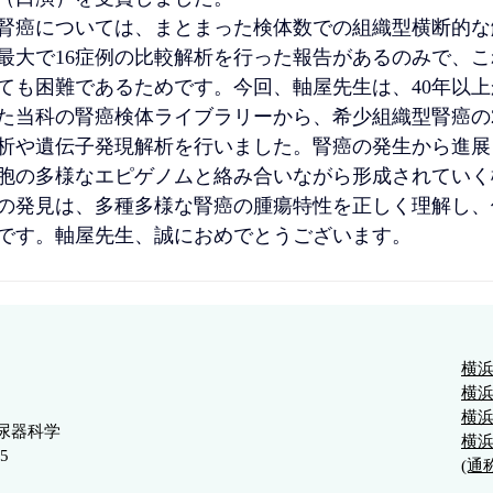
腎癌については、まとまった検体数での組織型横断的な
最大で16症例の比較解析を行った報告があるのみで、
ても困難であるためです。今回、軸屋先生は、40年以上か
た当科の腎癌検体ライブラリーから、希少組織型腎癌の2
析や遺伝子発現解析を行いました。腎癌の発生から進展
胞の多様なエピゲノムと絡み合いながら形成されていく
の発見は、多種多様な腎癌の腫瘍特性を正しく理解し、
です。軸屋先生、誠におめでとうございます。
横
横
横
尿器科学
横
75
(通